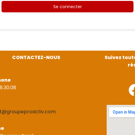
Se connecter
CONTACTEZ-NOUS
Suivez tout
ré
hone
6.30.08
t@groupeproactiv.com
se