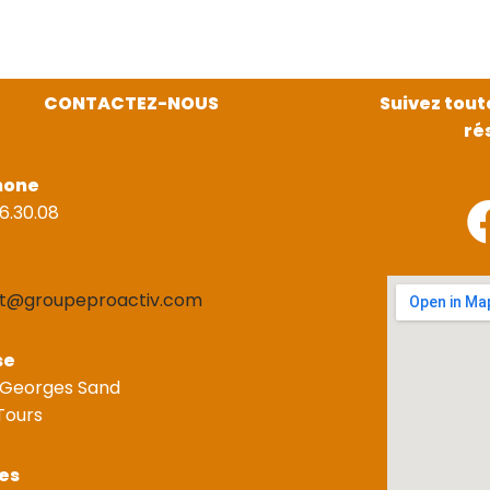
CONTACTEZ-NOUS
Suivez tout
ré
hone
6.30.08
t@groupeproactiv.com
se
 Georges Sand
Tours
es