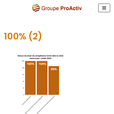
Aller
au
contenu
100% (2)