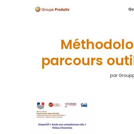
Qu
Aller
au
contenu
Méthodolog
parcours out
par
Groupp