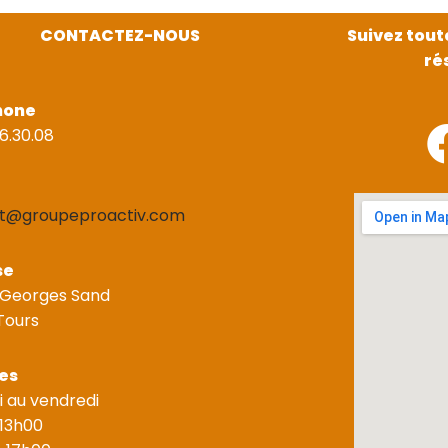
CONTACTEZ-NOUS
Suivez tout
ré
hone
6.30.08
t@groupeproactiv.com
se
 Georges Sand
Tours
es
i au vendredi
 13h00