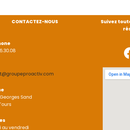
CONTACTEZ-NOUS
Suivez tout
ré
hone
6.30.08
t@groupeproactiv.com
se
 Georges Sand
Tours
es
i au vendredi