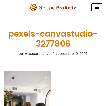
Aller
au
contenu
pexels-canvastudio-
3277806
par
Groupproactive
septembre 10, 2025