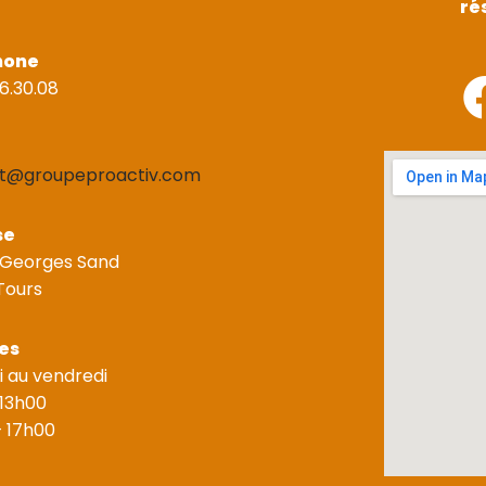
ré
hone
6.30.08
t@groupeproactiv.com
se
 Georges Sand
Tours
es
i au vendredi
 13h00
– 17h00